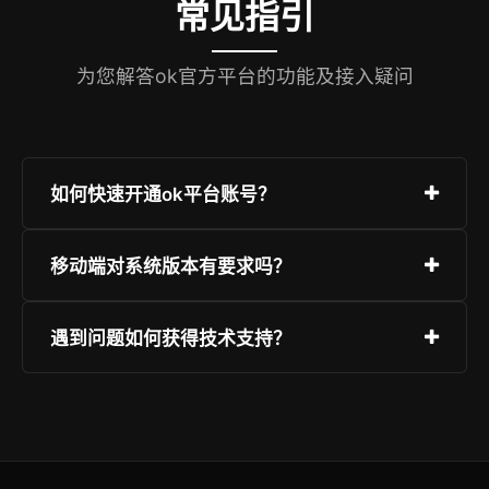
常见指引
为您解答ok官方平台的功能及接入疑问
如何快速开通ok平台账号？
只需访问注册页面，提交您的基础通信信息并设定
移动端对系统版本有要求吗？
高强度安全口令。完成后建议开启双重身份认证以
加固账户安全。
ok下载官网提供的应用广泛适配Android及iOS的
遇到问题如何获得技术支持？
主流版本。为保证最佳流畅度，建议您保持手机系
统更新，并从官方推荐渠道获取App。
我们的客服团队提供全天候支持，您可以通过即时
沟通插件、反馈表单或官方知识库获取帮助。登录
后，右下角的浮窗支持一键连线。